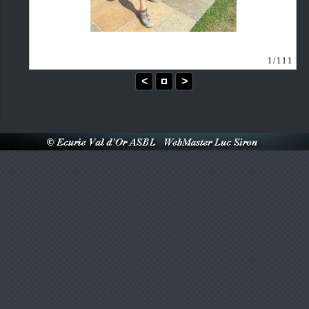
1/111
<
>