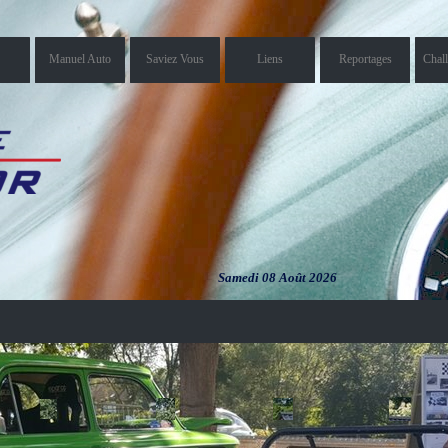
Manuel Auto
Saviez Vous
Liens
Reportages
Chal
Samedi 08 Août 2026
Samedi 08
Août 2026