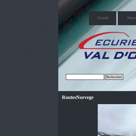
Accueil
News
Rechercher
RoutesNorvege