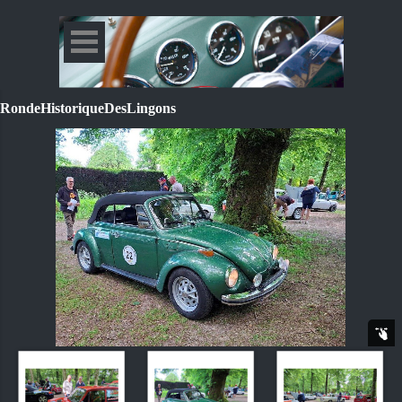
RondeHistoriqueDesLingons