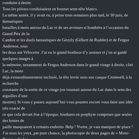
conduite à droite.
Tous les pilotes conduisaient en bonnet serre-tête blancs.
La même année, il y avait eu, à peine trois semaines plus tard, le 30 juin, de
fantastiques
batailles à moto autour du Lac et de ses avenues si bombées à l’occasion du
Grand Prix de la
Cambre et les duels fantastiques de Grizzly (Gilbert de Rudder) et de Fergus
Anderson, tous
les deux sur Vélocette. J’ai eu le grand bonheur d’y assister et j’en ai gardé
quelques images à
la mémoire, notamment de Fergus Anderson dans le grand virage à droite, côté
Lac, la moto
déjà extraordinairement inclinée, la tête levée sous son casque Cromwell, à la
recherche
constante de la sortie de ce virage (on tournait autour du Lac dans le sens des
aiguilles d’une
montre). Si vous y passez aujourd’hui vous pourrez encore vous faire une idée
très exacte de
ce que cela devait être à l’époque, bordures en porphyre comprises que seules
des bottes de
paille masquaient à certains endroits. Help ! Yvette, je vais manquer de place !
J’ai sous les yeux, par pure chance, la photocopie de deux pages de « Moto-