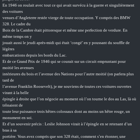
En 1946 on roulait avec tout ce qui avait survécu à la guerre et singulièrement
des voitures
venues d’Angleterre restée vierge de toute occupation. Y compris des BMW
328. Le cadre du
Bois de la Cambre était pittoresque et même une perfection de verdure. En
même temps on y
jouait aussi le jeudi après-midi qui était ‘congé’ en y poussant du souffle de
légères
embarcations depuis les bords du Lac.
Et de ce Grand Prix de 1946 qui se courait sur un circuit empruntant pour
moitié les avenues
intérieures du bois et l’avenue des Nations pour l’autre moitié (on parlera plus
tard de
l’avenue Franklin Roosevelt), je me souviens de toutes ces voitures ouvertes
virant à la belle
épingle à droite que l’on négocie au moment où l’on tourne le dos au Las, là où
trônaient de
toute leur puissance trois hêtres colossaux dont au moins un hêtre rouge, un
monument en soi.
Et d’un souvenir précis : Leslie Johnson virait à l’épingle en se retenant d’un
bras à sa
portière. Vous avez compris que son 328 était, comment s’en étonner, une