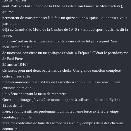
Revue » du 1er
août 1946 (c’était l’hebdo de la FFM, la Fédération Française Motocycliste),
qui me
permettent de vous proposer à la fois un quizz et une surprise : qui pensez-vous
participait
déjà au Grand-Prix Moto de la Cambre de 1946 ? « En 500 sport tourisme, dit la
revue,
‘Frépeau’ prit au départ une confortable avance et ne fut plus rejoint. Son
meilleur tour à 102
de moyenne constitue un magnifique exploit. » Frépau ? C’était le pseudonyme
de Paul Frère,
29 ans en 1946 !
Ce furent pour moi deux baptêmes de choix. Une grande émotion complète
cette année-là : le
premier anniversaire du V-Day où Bruxelles a connu une liesse absolument
extraordinaire que
j’ai vécue en tenant la main de mon père.
Question pilotage, j’avais à ce moment appris à utiliser au ralenti la Eysink
125cc de ma
mère, et donc à utiliser prudemment un moteur, une force extérieure, étape
capitale, et pour le
reste me contentais de faire des acrobaties à vélo y compris dans des chemins
comme le