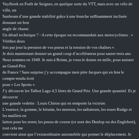
Vuylbeek en Forêt de Soignes, en quelque sorte du VTT, mais avec un vélo de
ville, un
Sunbeam d’une grande stabilité grâce à une fourche suffisamment inclinée
donnant un bon
angle de chasse.
Un détail technique ? –A cette époque on recommandait aux motocyclistes : «
Vérifiez deux
fois par jour la pression de vos pneus et la tension de vos chaînes ».
Je dois maintenant donner un grand coup d’accélérateur pour sauter trois ans.
Nous sommes en 1949. Je suis à Reims, je vous le donne en mille, pour assister
au Grand-Prix
de France ! Sans surprise j’y accompagne mon père Jacques qui en fera le
compte-rendu écrit
pour « Les Sports ».
J’y découvre les Talbot Lago 4,5 litres de Grand Prix. Une grande quantité. Et je
découvre
une grande vedette : Louis Chiron qui en remporte la victoire.
L’essence, la gomme, le bitume, les moteurs, les radiateurs, les roues Rudge et
les maillets en
laiton pour les serrer, les pneus de course (ce sont des Dunlop ou des Englebert),
tout cela me
convient ainsi que l’extraordinaire automobile qui permet le déplacement. Je