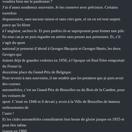
voudrez bien me le pardonner ?
J’ai d’assez nombreux souvenirs. Je les conserve avec précision. Certains
toutefois
disparaissent, sans aucune raison et sans crier gare, et on en est tout surpris
parce qu’ils filent
à l’anglaise, sachez-le. Et puis parfois ils se superposent pour former une pile.
En tous cas je ne puis regarder en arrière sans penser aux personnes. Et, s’il
s’agit du sport
national je penserai d’abord à Georges Hacquin et Georges Harris, les deux
Georges qui
étaient déjà de grandes vedettes en 1956, à l’époque où Paul Frère remportait
du Ferrari la
deuxième place du Grand-Prix de Belgique.
Pour revenir à mes souvenirs, il me semble que les premiers que je puis avoir
des courses
automobiles, c’est un Grand-Prix de Bruxelles ou du Bois de la Cambre, pour
les voitures de
sport. C’était en 1946 et il devait y avoir à la Ville de Bruxelles de fameux
enthousiastes de
l’auto !
Et les clubs automobiles connaîtraient leur heure de gloire jusque en 1955 et
peut être même
jusque en 1960.